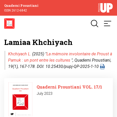
Quaderni Proustiani
ISSN 2612-6842
Lamiaa Khchiyach
Khchiyach L.
(2025) "
La mémoire involontaire de Proust à
Pamuk : un pont entre les cultures
",
Quaderni Proustiani
,
19(1), 167-178. DOI: 10.25430/pupj-QP-2025-1-10
Image
Quaderni Proustiani VOL. 17/1
July 2023