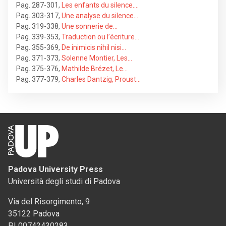
Pag. 287-301
,
Les enfants du silence.…
Pag. 303-317
,
Une analyse du silence…
Pag. 319-338
,
Une sonnerie de…
Pag. 339-353
,
Traduction ou l’écriture…
Pag. 355-369
,
De inimicis nihil nisi…
Pag. 371-373
,
Solenne Montier, Les…
Pag. 375-376
,
Mathilde Brézet, Le…
Pag. 377-379
,
Charles Dantzig, Proust…
Padova University Press
Università degli studi di Padova
Via del Risorgimento, 9
35122 Padova
PI 00742430283