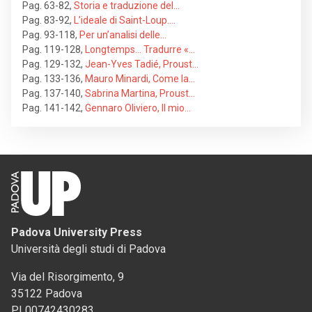
Pag. 63-82
,
Storia e traduzione del…
Pag. 83-92
,
L’ideale di Saint-Loup.…
Pag. 93-118
,
Per un’analisi delle…
Pag. 119-128
,
Longtemps… Tradurre «…
Pag. 129-132
,
Jean-Yves Tadié, Proust…
Pag. 133-136
,
Mauro Minardi, Come la…
Pag. 137-140
,
Sabrina Martina, Proust…
Pag. 141-142
,
Gennaro Oliviero, Il mio…
Padova University Press
Università degli studi di Padova
Via del Risorgimento, 9
35122 Padova
PI 00742430283