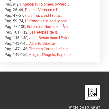
Pag. 9-24
,
Marcel in Tolomea, ovvero…
Pag. 25-46
,
Dante, i Verdurin e l’…
Pag. 47-57
,
« L’enfer, c’est l’autre…
Pag. 59-74
,
L’inferno della seduzione…
Pag. 77-100
,
Enfers du Nom dans À la…
Pag. 101-112
,
Les étapes de la…
Pag. 113-140
,
Jean Bénac dans l’Enfer…
Pag. 143-145
,
Alberto Beretta…
Pag. 147-148
,
Thomas Carrier-Lafleur,…
Pag. 149-150
,
Biagio D’Angelo, Espace-…
ISSN 2612-6842