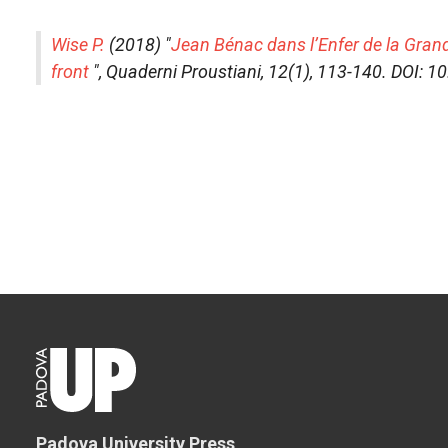
Wise P.
(2018) "
Jean Bénac dans l’Enfer de la Gran
front
",
Quaderni Proustiani
, 12(1), 113-140. DOI:
Padova University Press