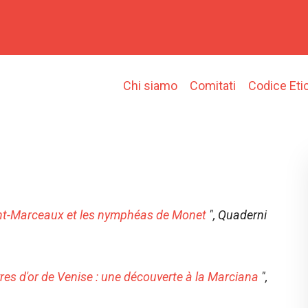
Main
Chi siamo
Comitati
Codice Eti
navigation
aint-Marceaux et les nymphéas de Monet
",
Quaderni
vres d'or de Venise : une découverte à la Marciana
",