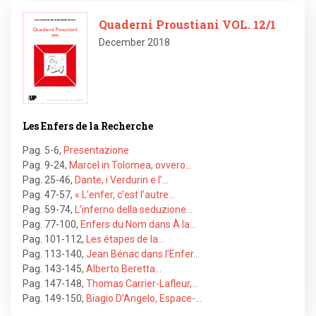
Image
Quaderni Proustiani VOL. 12/1
December 2018
Les Enfers de la Recherche
Pag. 5-6
,
Presentazione
Pag. 9-24
,
Marcel in Tolomea, ovvero…
Pag. 25-46
,
Dante, i Verdurin e l’…
Pag. 47-57
,
« L’enfer, c’est l’autre…
Pag. 59-74
,
L’inferno della seduzione…
Pag. 77-100
,
Enfers du Nom dans À la…
Pag. 101-112
,
Les étapes de la…
Pag. 113-140
,
Jean Bénac dans l’Enfer…
Pag. 143-145
,
Alberto Beretta…
Pag. 147-148
,
Thomas Carrier-Lafleur,…
Pag. 149-150
,
Biagio D’Angelo, Espace-…