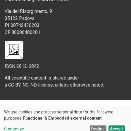
Via del Risorgimento, 9
35122 Padova
PI 00742430283
CF 80006480281
ISSN 2612-6842
All scientific content is shared under
a CC BY-NC-ND license, unless otherwise noted.
We use cookies and process personal data for the following
Use
purposes:
Functional & Embedded external content
.
Credits
of
Customize
Decline
Accept
© 2026 Padova University Press - Università degli Studi di Padova