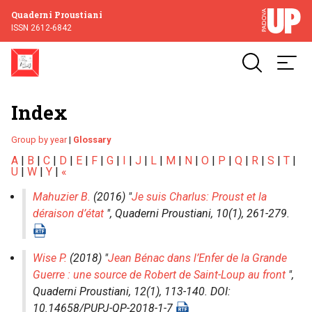
Quaderni Proustiani
ISSN 2612-6842
Index
Group by year
|
Glossary
A
|
B
|
C
|
D
|
E
|
F
|
G
|
I
|
J
|
L
|
M
|
N
|
O
|
P
|
Q
|
R
|
S
|
T
|
U
|
W
|
Y
|
«
Mahuzier B.
(2016) "
Je suis Charlus: Proust et la
déraison d’état
",
Quaderni Proustiani
, 10(1), 261-279.
Wise P.
(2018) "
Jean Bénac dans l’Enfer de la Grande
Guerre : une source de Robert de Saint-Loup au front
",
Quaderni Proustiani
, 12(1), 113-140. DOI:
10.14658/PUPJ-QP-2018-1-7