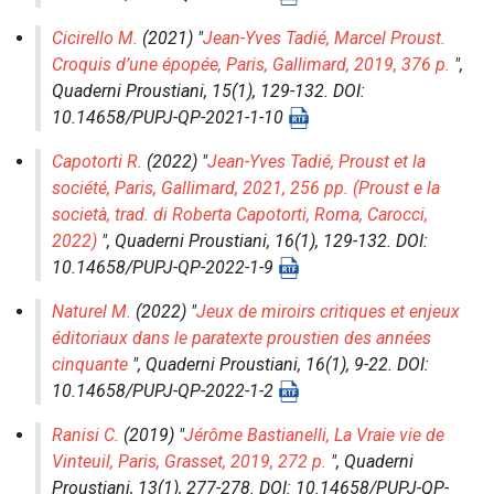
Cicirello M.
(2021) "
Jean-Yves Tadié, Marcel Proust.
Croquis d’une épopée, Paris, Gallimard, 2019, 376 p.
",
Quaderni Proustiani
, 15(1), 129-132. DOI:
10.14658/PUPJ-QP-2021-1-10
Capotorti R.
(2022) "
Jean-Yves Tadié, Proust et la
société, Paris, Gallimard, 2021, 256 pp. (Proust e la
società, trad. di Roberta Capotorti, Roma, Carocci,
2022)
",
Quaderni Proustiani
, 16(1), 129-132. DOI:
10.14658/PUPJ-QP-2022-1-9
Naturel M.
(2022) "
Jeux de miroirs critiques et enjeux
éditoriaux dans le paratexte proustien des années
cinquante
",
Quaderni Proustiani
, 16(1), 9-22. DOI:
10.14658/PUPJ-QP-2022-1-2
Ranisi C.
(2019) "
Jérôme Bastianelli, La Vraie vie de
Vinteuil, Paris, Grasset, 2019, 272 p.
",
Quaderni
Proustiani
, 13(1), 277-278. DOI: 10.14658/PUPJ-QP-