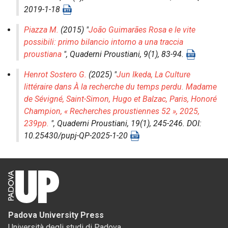
2019-1-18
Piazza M.
(2015) "
João Guimarães Rosa e le vite
possibili: primo bilancio intorno a una traccia
proustiana
",
Quaderni Proustiani
, 9(1), 83-94.
Henrot Sostero G.
(2025) "
Jun Ikeda, La Culture
littéraire dans À la recherche du temps perdu. Madame
de Sévigné, Saint-Simon, Hugo et Balzac, Paris, Honoré
Champion, « Recherches proustiennes 52 », 2025,
239pp.
",
Quaderni Proustiani
, 19(1), 245-246. DOI:
10.25430/pupj-QP-2025-1-20
Padova University Press
Università degli studi di Padova