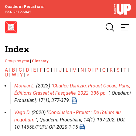
Quaderni Proustiani
ISSN 2612-6842
Index
Group by year
|
Glossary
A
|
B
|
C
|
D
|
E
|
F
|
G
|
I
|
J
|
L
|
M
|
N
|
O
|
P
|
Q
|
R
|
S
|
T
|
U
|
W
|
Y
|
«
Monaci L.
(2023) "
Charles Dantzig, Proust Océan, Paris,
Éditions Grasset et Fasquelle, 2022, 336 pp.
",
Quaderni
Proustiani
, 17(1), 377-379.
Vago D.
(2020) "
Conclusion - Proust : De l’otium au
negotium
",
Quaderni Proustiani
, 14(1), 197-202. DOI:
10.14658/PUPJ-QP-2020-1-15