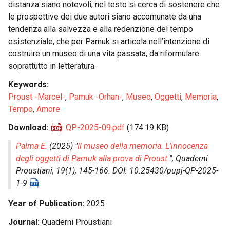
distanza siano notevoli, nel testo si cerca di sostenere che
le prospettive dei due autori siano accomunate da una
tendenza alla salvezza e alla redenzione del tempo
esistenziale, che per Pamuk si articola nell’intenzione di
costruire un museo di una vita passata, da riformulare
soprattutto in letteratura.
Keywords
Proust -Marcel-
,
Pamuk -Orhan-
,
Museo
,
Oggetti
,
Memoria
,
Tempo
,
Amore
Download
QP-2025-09.pdf
(174.19 KB)
Palma E.
(2025) "
Il museo della memoria. L’innocenza
degli oggetti di Pamuk alla prova di Proust
",
Quaderni
Proustiani
, 19(1), 145-166. DOI: 10.25430/pupj-QP-2025-
1-9
Year of Publication
2025
Journal
Quaderni Proustiani