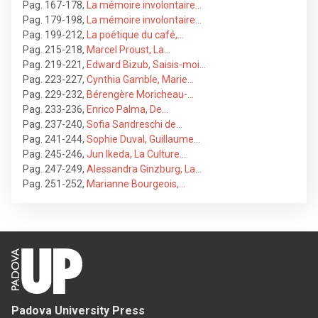
Pag. 167-178
,
La mémoire involontaire…
Pag. 179-198
,
La mémoire involontaire…
Pag. 199-212
,
La poétique du café,…
Pag. 215-218
,
Marcel Proust, La…
Pag. 219-221
,
Edward Bizub, Saisis-moi…
Pag. 223-227
,
Cynthia Gamble, Marie…
Pag. 229-232
,
Bérengère Moricheau-…
Pag. 233-236
,
Enrico Palma, De…
Pag. 237-240
,
Sofia Sandreschi de…
Pag. 241-244
,
Sophie Duval, Guillaume…
Pag. 245-246
,
Jun Ikeda, La Culture…
Pag. 247-249
,
Alessandra Ginzburg, La…
Pag. 251-252
,
Marianne Bourgeois,…
Padova University Press