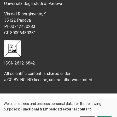
Università degli studi di Padova
Via del Risorgimento, 9
35122 Padova
PI 00742430283
CF 80006480281
ISSN 2612-6842
All scientific content is shared under
a CC BY-NC-ND license, unless otherwise noted.
We use cookies and process personal data for the following
Use
purposes:
Functional & Embedded external content
.
Credits
of