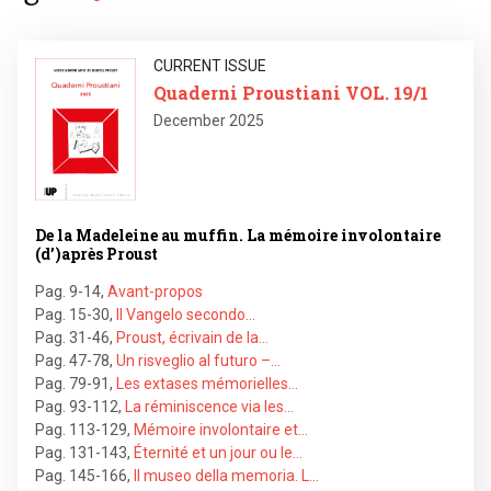
Image
CURRENT ISSUE
Quaderni Proustiani VOL. 19/1
December 2025
De la Madeleine au muffin. La mémoire involontaire
(d’)après Proust
Pag. 9-14
,
Avant-propos
Pag. 15-30
,
Il Vangelo secondo…
Pag. 31-46
,
Proust, écrivain de la…
Pag. 47-78
,
Un risveglio al futuro –…
Pag. 79-91
,
Les extases mémorielles…
Pag. 93-112
,
La réminiscence via les…
Pag. 113-129
,
Mémoire involontaire et…
Pag. 131-143
,
Éternité et un jour ou le…
Pag. 145-166
,
Il museo della memoria. L…