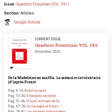
Issue
Quaderni Proustiani VOL. 19/1
Section
Articles
Google Scholar
Image
CURRENT ISSUE
Quaderni Proustiani VOL. 19/1
December 2025
De la Madeleine au muffin. La mémoire involontaire
(d’)après Proust
Pag. 9-14
,
Avant-propos
Pag. 15-30
,
Il Vangelo secondo…
Pag. 31-46
,
Proust, écrivain de la…
Pag. 47-78
,
Un risveglio al futuro –…
Pag. 79-91
,
Les extases mémorielles…