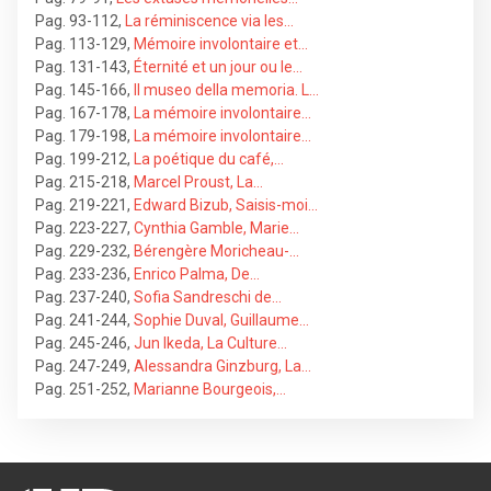
Pag. 93-112
,
La réminiscence via les…
Pag. 113-129
,
Mémoire involontaire et…
Pag. 131-143
,
Éternité et un jour ou le…
Pag. 145-166
,
Il museo della memoria. L…
Pag. 167-178
,
La mémoire involontaire…
Pag. 179-198
,
La mémoire involontaire…
Pag. 199-212
,
La poétique du café,…
Pag. 215-218
,
Marcel Proust, La…
Pag. 219-221
,
Edward Bizub, Saisis-moi…
Pag. 223-227
,
Cynthia Gamble, Marie…
Pag. 229-232
,
Bérengère Moricheau-…
Pag. 233-236
,
Enrico Palma, De…
Pag. 237-240
,
Sofia Sandreschi de…
Pag. 241-244
,
Sophie Duval, Guillaume…
Pag. 245-246
,
Jun Ikeda, La Culture…
Pag. 247-249
,
Alessandra Ginzburg, La…
Pag. 251-252
,
Marianne Bourgeois,…