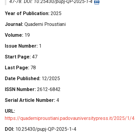
47-78. DOI: 10.25430/pupj-QP-2025-1-4
Year of Publication
2025
Journal
Quaderni Proustiani
Volume
19
Issue Number
1
Start Page
47
Last Page
78
Date Published
12/2025
ISSN Number
2612-6842
Serial Article Number
4
URL
https://quaderniproustiani.padovauniversitypress.it/2025/1/4
DOI
10.25430/pupj-QP-2025-1-4