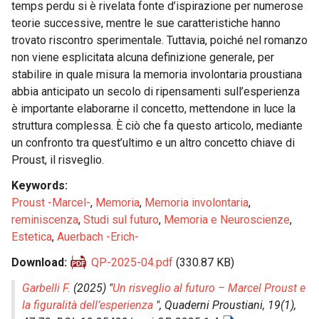
temps perdu si è rivelata fonte d’ispirazione per numerose
teorie successive, mentre le sue caratteristiche hanno
trovato riscontro sperimentale. Tuttavia, poiché nel romanzo
non viene esplicitata alcuna definizione generale, per
stabilire in quale misura la memoria involontaria proustiana
abbia anticipato un secolo di ripensamenti sull’esperienza
è importante elaborarne il concetto, mettendone in luce la
struttura complessa. È ciò che fa questo articolo, mediante
un confronto tra quest’ultimo e un altro concetto chiave di
Proust, il risveglio.
Keywords
Proust -Marcel-
,
Memoria
,
Memoria involontaria
,
reminiscenza
,
Studi sul futuro
,
Memoria e Neuroscienze
,
Estetica
,
Auerbach -Erich-
Download
QP-2025-04.pdf
(330.87 KB)
Garbelli F.
(2025) "
Un risveglio al futuro – Marcel Proust e
la figuralità dell’esperienza
",
Quaderni Proustiani
, 19(1),