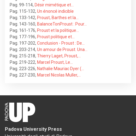
Pag. 99-114
,
Désir mimétique et…
Pag. 115-132
,
Un énoncé indicible
Pag. 133-142
,
Proust, Barthes et la…
Pag. 143-160
,
BalanceTonProust : Pour…
Pag. 161-176
,
Proust et la politique…
Pag. 177-196
,
Proust politique et…
Pag. 197-202
,
Conclusion - Proust : De…
Pag. 203-214
,
Un amour de Proust. Una…
Pag. 215-218
,
Thierry Laget, Proust,…
Pag. 219-222
,
Marcel Proust, Le…
Pag. 223-226
,
Nathalie Mauriac Dyer (…
Pag. 227-230
,
Marcel Nicolas Muller,…
Padova University Press