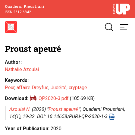
Quaderni Proustiani
ISSN 2612-6842
Proust apeuré
Author
Nathalie Azoulai
Keywords
Peur
,
affaire Dreyfus
,
Judéité
,
cryptage
Download
QP2020-3.pdf
(105.69 KB)
Azoulai N.
(2020) "
Proust apeuré
",
Quaderni Proustiani
,
14(1), 19-32. DOI: 10.14658/PUPJ-QP-2020-1-3
Year of Publication
2020