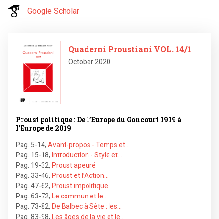
Google Scholar
Image
Quaderni Proustiani VOL. 14/1
October 2020
Proust politique : De l’Europe du Goncourt 1919 à
l’Europe de 2019
Pag. 5-14
,
Avant-propos - Temps et…
Pag. 15-18
,
Introduction - Style et…
Pag. 19-32
,
Proust apeuré
Pag. 33-46
,
Proust et l’Action…
Pag. 47-62
,
Proust impolitique
Pag. 63-72
,
Le commun et le…
Pag. 73-82
,
De Balbec à Sète : les…
Pag. 83-98
,
Les âges de la vie et le…