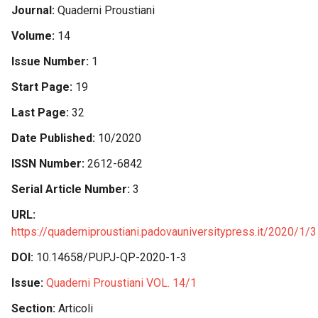
Journal
Quaderni Proustiani
Volume
14
Issue Number
1
Start Page
19
Last Page
32
Date Published
10/2020
ISSN Number
2612-6842
Serial Article Number
3
URL
https://quaderniproustiani.padovauniversitypress.it/2020/1/3
DOI
10.14658/PUPJ-QP-2020-1-3
Issue
Quaderni Proustiani VOL. 14/1
Section
Articoli