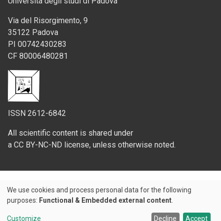
Università degli studi di Padova
Via del Risorgimento, 9
35122 Padova
PI 00742430283
CF 80006480281
ISSN 2612-6842
All scientific content is shared under
a CC BY-NC-ND license, unless otherwise noted.
We use cookies and process personal data for the following
Use
purposes:
Functional & Embedded external content
.
Credits
of
Customize
Decline
Accept
© 2026 Padova University Press - Università degli Studi di Padova