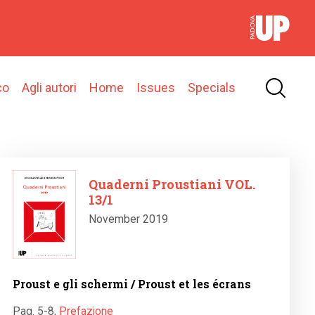
co
Agli autori
Home
Issues
Specials
Image
Quaderni Proustiani VOL.
13/1
November 2019
Proust e gli schermi / Proust et les écrans
Pag. 5-8
,
Prefazione