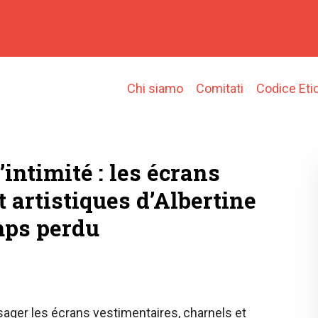
Main
Chi siamo
Comitati
Codice Eti
navigation
’intimité : les écrans
 artistiques d’Albertine
mps perdu
sager les écrans vestimentaires, charnels et