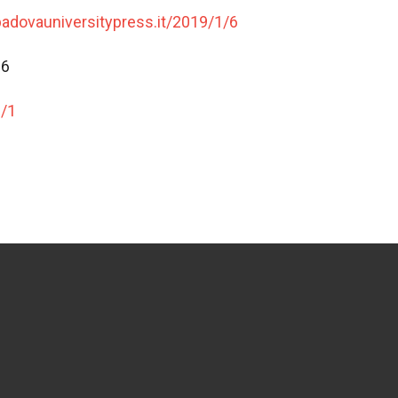
.padovauniversitypress.it/2019/1/6
-6
3/1