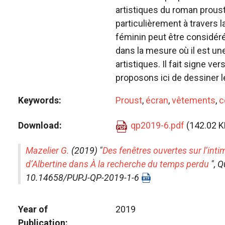
artistiques du roman proustie
particulièrement à travers 
féminin peut être considér
dans la mesure où il est un
artistiques. Il fait signe ver
proposons ici de dessiner l
Keywords
Proust
,
écran
,
vêtements
,
c
Download
qp2019-6.pdf
(142.02 K
Mazelier G.
(2019) "
Des fenêtres ouvertes sur l’intim
d’Albertine dans À la recherche du temps perdu
",
Q
10.14658/PUPJ-QP-2019-1-6
Year of
2019
Publication