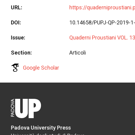
URL
https://quaderniproustiani
DOI
10.14658/PUPJ-QP-2019-1
Issue
Quaderni Proustiani VOL. 1
Section
Articoli
Google Scholar
Padova University Press