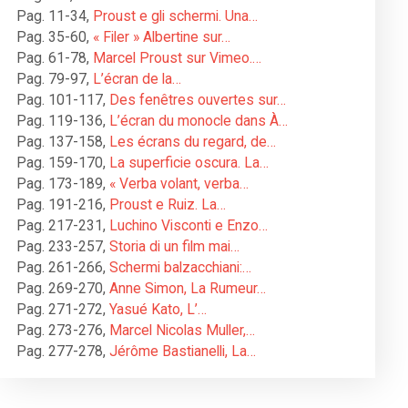
Pag. 11-34
,
Proust e gli schermi. Una…
Pag. 35-60
,
« Filer » Albertine sur…
Pag. 61-78
,
Marcel Proust sur Vimeo.…
Pag. 79-97
,
L’écran de la…
Pag. 101-117
,
Des fenêtres ouvertes sur…
Pag. 119-136
,
L’écran du monocle dans À…
Pag. 137-158
,
Les écrans du regard, de…
Pag. 159-170
,
La superficie oscura. La…
Pag. 173-189
,
« Verba volant, verba…
Pag. 191-216
,
Proust e Ruiz. La…
Pag. 217-231
,
Luchino Visconti e Enzo…
Pag. 233-257
,
Storia di un film mai…
Pag. 261-266
,
Schermi balzacchiani:…
Pag. 269-270
,
Anne Simon, La Rumeur…
Pag. 271-272
,
Yasué Kato, L’…
Pag. 273-276
,
Marcel Nicolas Muller,…
Pag. 277-278
,
Jérôme Bastianelli, La…