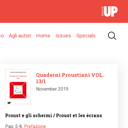
co
Agli autori
Home
Issues
Specials
Image
Quaderni Proustiani VOL.
13/1
November 2019
Proust e gli schermi / Proust et les écrans
Pag. 5-8
,
Prefazione