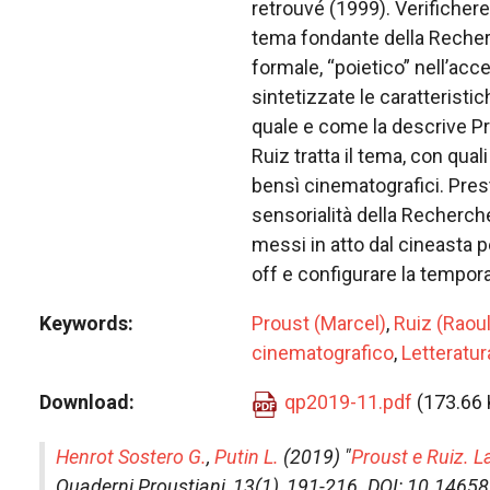
retrouvé (1999). Verific
tema fondante della Recher
formale, “poietico” nell’acce
sintetizzate le caratteristic
quale e come la descrive P
Ruiz tratta il tema, con quali 
bensì cinematografici. Pres
sensorialità della Recherch
messi in atto dal cineasta p
off e configurare la temporal
Keywords
Proust (Marcel)
,
Ruiz (Raoul
cinematografico
,
Letteratu
Download
qp2019-11.pdf
(173.66 
Henrot Sostero G.
,
Putin L.
(2019) "
Proust e Ruiz. L
Quaderni Proustiani
, 13(1), 191-216. DOI: 10.146