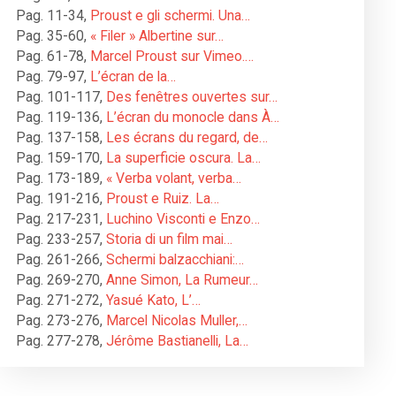
Pag. 11-34
,
Proust e gli schermi. Una…
Pag. 35-60
,
« Filer » Albertine sur…
Pag. 61-78
,
Marcel Proust sur Vimeo.…
Pag. 79-97
,
L’écran de la…
Pag. 101-117
,
Des fenêtres ouvertes sur…
Pag. 119-136
,
L’écran du monocle dans À…
Pag. 137-158
,
Les écrans du regard, de…
Pag. 159-170
,
La superficie oscura. La…
Pag. 173-189
,
« Verba volant, verba…
Pag. 191-216
,
Proust e Ruiz. La…
Pag. 217-231
,
Luchino Visconti e Enzo…
Pag. 233-257
,
Storia di un film mai…
Pag. 261-266
,
Schermi balzacchiani:…
Pag. 269-270
,
Anne Simon, La Rumeur…
Pag. 271-272
,
Yasué Kato, L’…
Pag. 273-276
,
Marcel Nicolas Muller,…
Pag. 277-278
,
Jérôme Bastianelli, La…