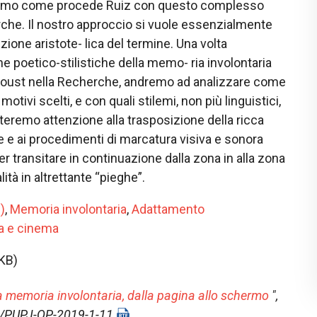
heremo come procede Ruiz con questo complesso
che. Il nostro approccio si vuole essenzialmente
zione aristote- lica del termine. Una volta
he poetico-stilistiche della memo- ria involontaria
roust nella Recherche, andremo ad analizzare come
motivi scelti, e con quali stilemi, non più linguistici,
teremo attenzione alla trasposizione della ricca
e e ai procedimenti di marcatura visiva e sonora
er transitare in continuazione dalla zona in alla zona
ità in altrettante “pieghe”.
)
,
Memoria involontaria
,
Adattamento
ra e cinema
KB)
a memoria involontaria, dalla pagina allo schermo
",
58/PUPJ-QP-2019-1-11