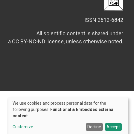
ISSN 2612-6842
All scientific content is shared under
a CC BY-NC-ND license, unless otherwise noted.
We use cookies and process personal data for the
Use
following purposes:
Functional & Embedded external
content
.
of
Credits
personal
Customize
Decline
Accept