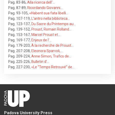
Pag. 83-86
,
Alla ricerca dell'…
Pag. 87-89
,
Ricordando Giovanni…
Pag. 93-105
,
«Habent sua fata libelli…
Pag. 107-119
,
L’antro nella biblioteca…
Pag. 123-137
,
Du Sacre du Printemps au…
Pag. 139-152
,
Proust, Romain Rolland…
Pag. 153-167
,
Marcel Proust et…
Pag. 169-177
,
Enjeux de l'…
Pag. 179-203
,
À la recherche de Proust…
Pag. 207-208
,
Eleonora Sparvoli,…
Pag. 209-224
,
Anne Simon, Trafics de…
Pag. 225-226
,
Bulletin d'…
Pag. 227-230
,
«Le “Temps Retrouvé” de…
Padova University Press