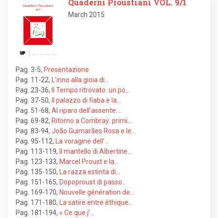
Quaderni Proustiani VOL. 9/1
March 2015
Pag. 3-5
,
Presentazione
Pag. 11-22
,
L’inno alla gioia di…
Pag. 23-36
,
Il Tempo ritrovato: un po…
Pag. 37-50
,
Il palazzo di fiaba e la…
Pag. 51-68
,
Al riparo dell’assente:…
Pag. 69-82
,
Ritorno a Combray: primi…
Pag. 83-94
,
João Guimarães Rosa e le…
Pag. 95-112
,
La voragine dell’…
Pag. 113-119
,
Il mantello di Albertine…
Pag. 123-133
,
Marcel Proust e la…
Pag. 135-150
,
La razza estinta di…
Pag. 151-165
,
Dopoproust di passo…
Pag. 169-170
,
Nouvelle génération de…
Pag. 171-180
,
La satire entre éthique…
Pag. 181-194
,
« Ce que j’…