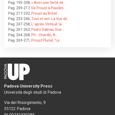
Pag. 195-208
,
« Avec une fierté de…
Pag. 209-217
,
De Proust à Pasolini:…
Pag. 217-232
,
Proust au Brésil:…
Pag. 233-246
,
Tout et rien. La Vue de…
Pag. 247-258
,
L’ après-Vinteuil: la…
Pag. 261-263
,
Pedro Salinas, Due…
Pag. 264-268
,
Ph. . Chardin, N.…
Pag. 269-271
,
Proust Pluriel, “Le…
Padova University Press
Università degli studi di Padova
Via del Risorgimento, 9
35122 Padova
PI 00742430283