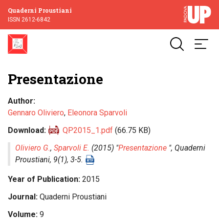
Quaderni Proustiani
ISSN 2612-6842
Presentazione
Author
Gennaro Oliviero
,
Eleonora Sparvoli
Download
QP2015_1.pdf
(66.75 KB)
Oliviero G.
,
Sparvoli E.
(2015) "
Presentazione
",
Quaderni
Proustiani
, 9(1), 3-5.
Year of Publication
2015
Journal
Quaderni Proustiani
Volume
9