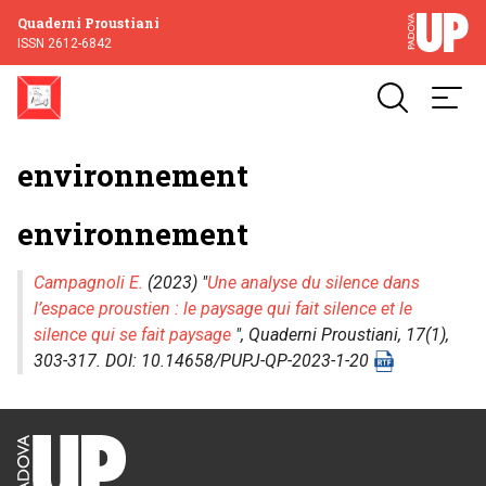
Quaderni Proustiani
ISSN 2612-6842
environnement
environnement
Campagnoli E.
(2023) "
Une analyse du silence dans
l’espace proustien : le paysage qui fait silence et le
silence qui se fait paysage
",
Quaderni Proustiani
, 17(1),
303-317. DOI: 10.14658/PUPJ-QP-2023-1-20